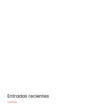
oct
3
2018
Curso de elaboración de queso y yogurt
Entradas recientes